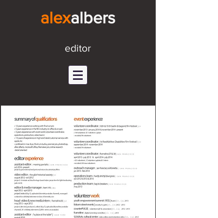
alex
alb
ers
editor